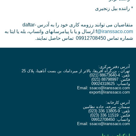
* راننده بیل زنجیری
متقاضیان می توانند رزومه کاری خود را به آدرس
daftar-
@iranssaco.com
f
ارسال و یا با پیامرسانهای واتساپ، بله یا ایتا به
شماره تماس 09912708450 تماس حاصل نمایند.
آدرس دفتر مرکزی:
تهران ، بزرگراه آفریقا، بالاتر از میرداماد، بن بست آناهیتا، پلاک 25
تلفن: 4-88673640 (021)
فکس: 88798997 (021)
واتساپ: 09024318625
Email: ssaco@iranssaco.com
export@iranssaco.com
آدرس کارخانه:
سمنان، سرخه، جاده نظامین
تلفن: 9-13805 336 (023)
فکس: 11519 336 (023)
واتساپ: 09912708450
Email: ssaco@iranssaco.com
لینکهای مرتبط